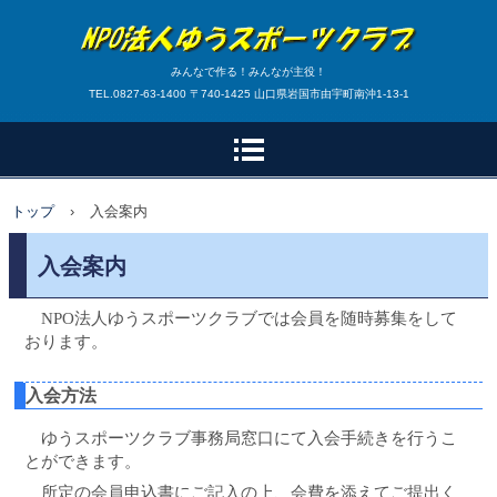
みんなで作る！みんなが主役！
TEL.0827-63-1400 〒740-1425 山口県岩国市由宇町南沖1-13-1
トップ
›
入会案内
入会案内
NPO法人ゆうスポーツクラブでは会員を随時募集をして
おります。
入会方法
ゆうスポーツクラブ事務局窓口にて入会手続きを行うこ
とができます。
所定の会員申込書にご記入の上、会費を添えてご提出く